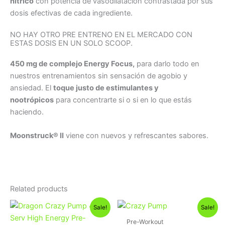
nítrico
con potencia de vasodilatación contrastada por sus
dosis efectivas de cada ingrediente.
NO HAY OTRO PRE ENTRENO EN EL MERCADO CON
ESTAS DOSIS EN UN SOLO SCOOP.
450 mg de complejo Energy Focus,
para darlo todo en
nuestros entrenamientos sin sensación de agobio y
ansiedad. El
toque justo de estimulantes y
nootrópicos
para concentrarte si o si en lo que estás
haciendo.
Moonstruck® II
viene con nuevos y refrescantes sabores.
Related products
Original
Current
Original
Current
This
Sale!
Sale!
price
price
price
price
product
was:
is:
was:
is:
Pre-Workout