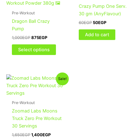
1,000EGP.
875EGP.
has
60EGP.
50EGP.
Crazy Pump One Serv.
multiple
Pre-Workout
30 gm (AnyFlavour)
variants.
Dragon Ball Crazy
60
EGP
50
EGP
The
Pump
options
Add to cart
1,000
EGP
875
EGP
may
be
Select options
chosen
on
the
Original
Current
product
Sale!
price
price
page
was:
is:
1,650EGP.
1,400EGP.
Pre-Workout
Zoomad Labs Moons
Truck Zero Pre Workout
30 Servings
1,650
EGP
1,400
EGP