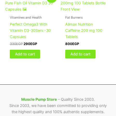
was:
is:
330EGP.
290EGP.
Vitamines and Health
Fat Burners
Perfect Omega3 With
Allmax Nutrition
Vitamin D3-30Serv.-30
Caffeine 200 mg 100
Capsules
Tablets
330
EGP
290
EGP
800
EGP
Add to cart
Add to cart
Muscle Pump Store
– Quality Since 2003.
Since 2003, we have been committed to providing only
the highest quality and 100% authentic supplements.