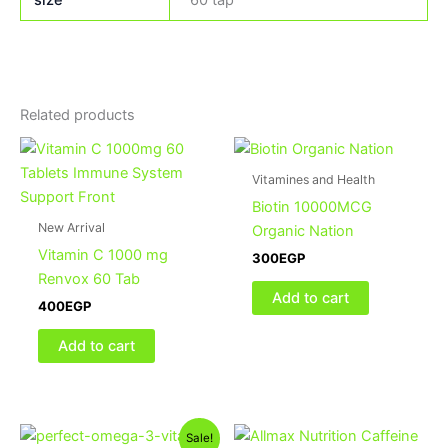
Related products
Vitamines and Health
Biotin 10000MCG
New Arrival
Organic Nation
Vitamin C 1000 mg
300
EGP
Renvox 60 Tab
Add to cart
400
EGP
Add to cart
Original
Current
Sale!
price
price