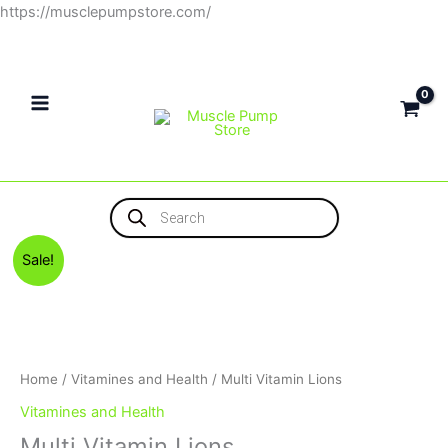
Skip
https://musclepumpstore.com/
to
content
Products
search
Original
Current
Sale!
price
price
was:
is:
440EGP.
400EGP.
Home
/
Vitamines and Health
/ Multi Vitamin Lions
Vitamines and Health
Multi Vitamin Lions