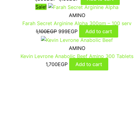
Sale!
AMINO
Farah Secret Arginine Alpha 300gm – 100 serv
1,100
EGP
999
EGP
Add to cart
AMINO
Kevin Levrone Anabolic Beef Amino 300 Tablets
1,700
EGP
Add to cart