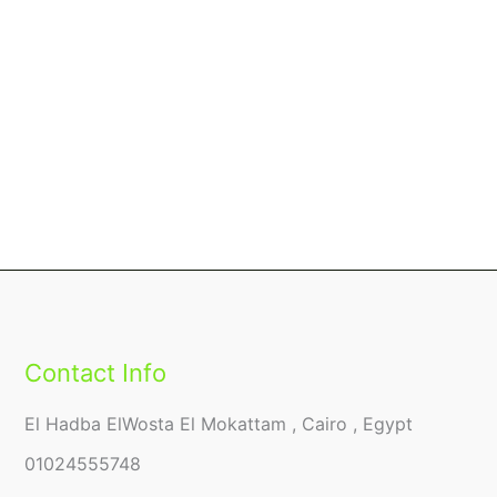
Contact Info
El Hadba ElWosta El Mokattam , Cairo , Egypt
01024555748