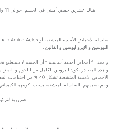
هناك
سلسلة الأحماض الأمينية المتشعبة أو Branched Chain Amino Acids هي 3 أحماض أمينية أساسية :
.
الليوسين و الايزو ليوسين و الفالين
و معنى ” أحماض أمينية أساسية ” أن الجسم لا يستطيع تخ .
و هذه المصادر تكون البروتين الكامل من اللحوم و البيض و  .
الأحماض الأمينية المتشعبة تشكل 40 % من احتياجات الجسم من ال10 أحماض أمينية أساسية ، مما يعد مؤشر على أهميتهم للجسم .
و تم تسميتهم بالسلسلة المتشعبة بسبب تكوينهم الكيميائ .
ضرورية لتركيب البرو