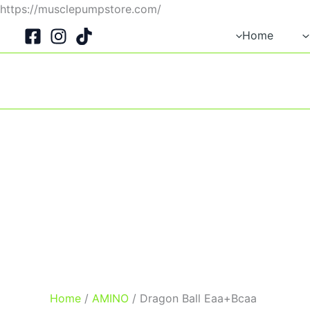
Skip
https://musclepumpstore.com/
to
Home
content
Home
/
AMINO
/ Dragon Ball Eaa+Bcaa