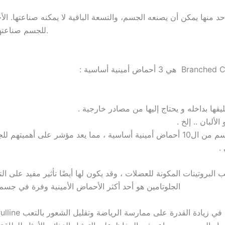
 عشرين حمض أميني في الجسم، حوالي 11 واحد منها يمكن أن يصنعه الجسم، والتسعة الباقية لا 
للجسم صناعتها من تلقاء نفسه، لذلك يجب أن تتواجد في الحمية الغذائية.
ليقها بداخله و يحتاج إليها من مصادر خارجية
الألبان .. إلخ
ي
الأح BCAA و EAA تينات المكونة للعضلات ، وقد يكون لها أيضًا تأثير مفيد على التجدد بعد التمرين
الجلوتامين هو أحد أكثر الأحماض الأمينية وفرة في جسم ال
L-cytrulline بصفته معززًا لأكسيد النيتريك ، يساعد L-citrulline في زيادة القدرة على ممارسة الرياضة وتقليل الشعور بالتعب